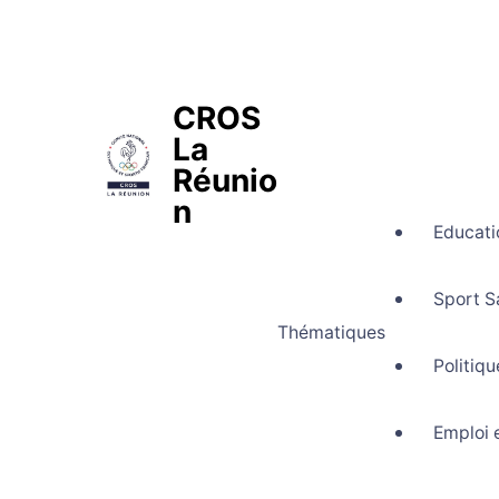
CROS
La
Réunio
n
Educati
Comité Régional Olympique et Spo
Sport S
Thématiques
Politiq
Emploi 