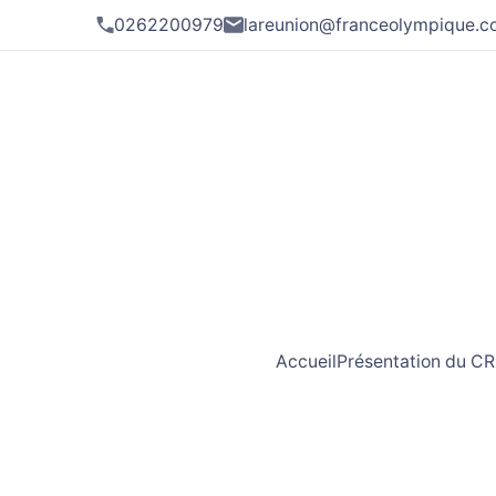
0262200979
lareunion@franceolympique.
Accueil
Présentation du C