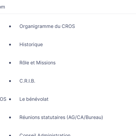
com
Organigramme du CROS
Historique
Rôle et Missions
C.R.I.B.
ROS
Le bénévolat
Réunions statutaires (AG/CA/Bureau)
Conseil Administration