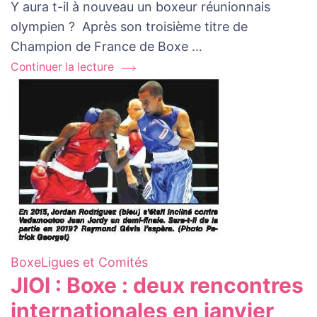
Y aura t-il à nouveau un boxeur réunionnais
sujet
olympien ? Après son troisième titre de
de
Champion de France de Boxe …
Objectif
Tokyo
Continuer la lecture
2020
pour
Jordan
Rodriguez
en
Boxe
Boxe
Ligues et Comités
JIOI : Boxe : deux rencontres
internationales en janvier