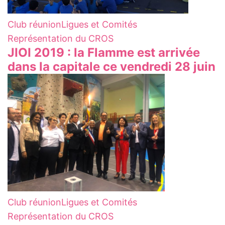
Club réunion
Ligues et Comités
Représentation du CROS
JIOI 2019 : la Flamme est arrivée
dans la capitale ce vendredi 28 juin
Club réunion
Ligues et Comités
Représentation du CROS