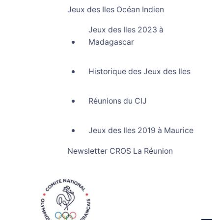
Jeux des Iles Océan Indien
Jeux des Iles 2023 à
Madagascar
Historique des Jeux des Iles
Réunions du CIJ
Jeux des Iles 2019 à Maurice
Newsletter CROS La Réunion