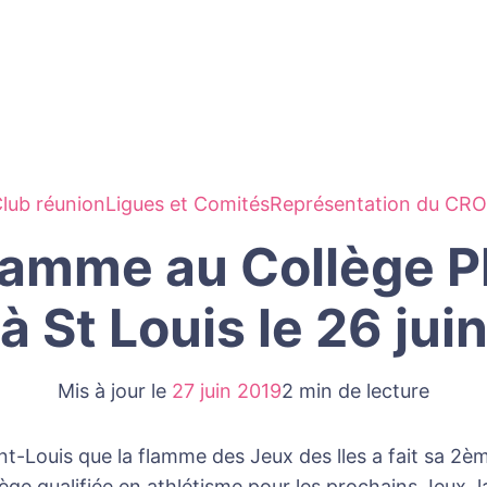
lub réunion
Ligues et Comités
Représentation du CR
 Flamme au Collège 
à St Louis le 26 jui
Mis à jour le
27 juin 2019
2 min de lecture
t-Louis que la flamme des Jeux des lles a fait sa 2ème
ège qualifiée en athlétisme pour les prochains Jeux, l