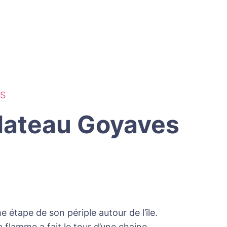
OS
Plateau Goyaves
n
 étape de son périple autour de l’île.
a flamme a fait le tour d’une chaine