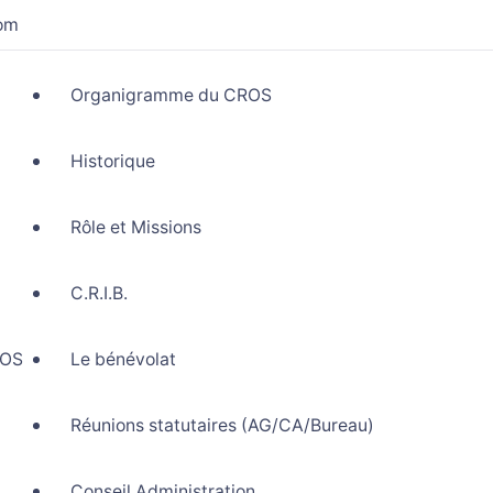
com
Organigramme du CROS
Historique
Rôle et Missions
C.R.I.B.
ROS
Le bénévolat
Réunions statutaires (AG/CA/Bureau)
Conseil Administration