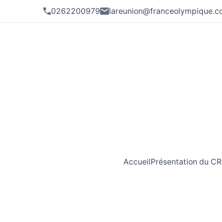
0262200979
lareunion@franceolympique.
Accueil
Présentation du C