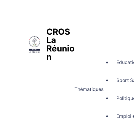
CROS
La
Réunio
n
Educati
Comité Régional Olympique et Spo
Sport S
Thématiques
Politiq
Emploi 