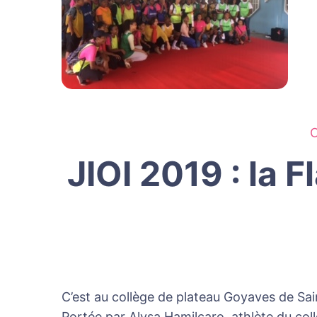
C
JIOI 2019 : la
C’est au collège de plateau Goyaves de Sain
Portée par Alysa Hamilcaro, athlète du coll