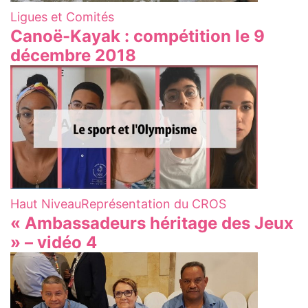
Ligues et Comités
Canoë-Kayak : compétition le 9
décembre 2018
Haut Niveau
Représentation du CROS
« Ambassadeurs héritage des Jeux
» – vidéo 4