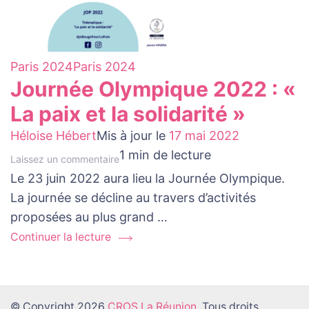
Paris 2024
Paris 2024
Journée Olympique 2022 : «
La paix et la solidarité »
Héloise Hébert
Mis à jour le
17 mai 2022
1 min de lecture
au
Laissez un commentaire
Le 23 juin 2022 aura lieu la Journée Olympique.
sujet
La journée se décline au travers d’activités
de
proposées au plus grand …
Journée
Olympique
Continuer la lecture
2022
:
«
© Copyright 2026
CROS La Réunion
. Tous droits