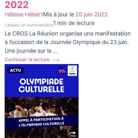
2022
Héloise Hébert
Mis à jour le
20 juin 2022
1 min de lecture
au
Laissez un commentaire
Le CROS La Réunion organise une manifestation
sujet
à l’occasion de la Journée Olympique du 23 juin.
de
Une journée sur le …
Journée
Olympique
Continuer la lecture
–
23
juin
2022