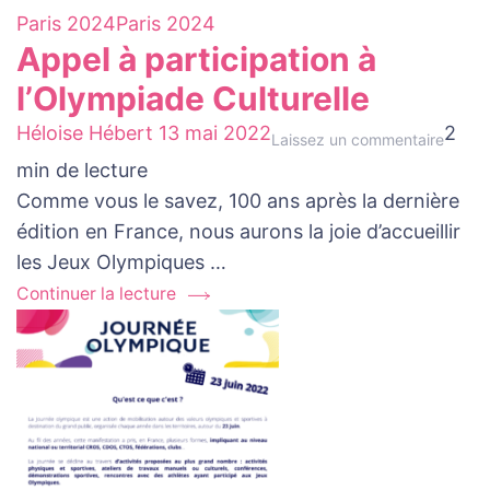
Paris 2024
Paris 2024
Appel à participation à
l’Olympiade Culturelle
Héloise Hébert
13 mai 2022
2
au
Laissez un commentaire
min de lecture
sujet
Comme vous le savez, 100 ans après la dernière
de
édition en France, nous aurons la joie d’accueillir
Appel
les Jeux Olympiques …
à
partic
Continuer la lecture
à
l’Olym
Culture