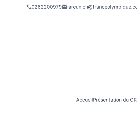
0262200979
lareunion@franceolympique.
Accueil
Présentation du C