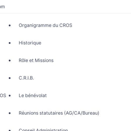
com
Organigramme du CROS
Historique
Rôle et Missions
C.R.I.B.
ROS
Le bénévolat
Réunions statutaires (AG/CA/Bureau)
Conseil Administration