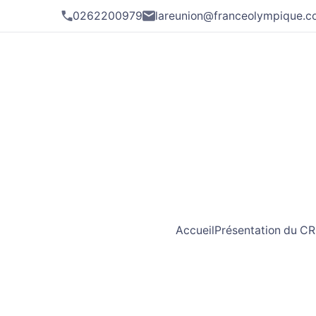
0262200979
lareunion@franceolympique.
Accueil
Présentation du C