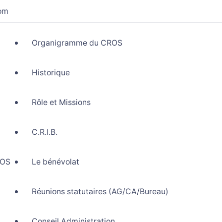
com
Organigramme du CROS
Historique
Rôle et Missions
C.R.I.B.
ROS
Le bénévolat
Réunions statutaires (AG/CA/Bureau)
Conseil Administration