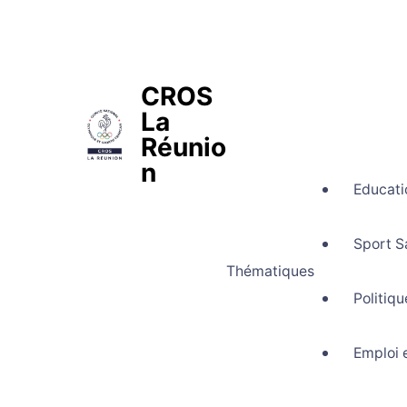
CROS
La
Réunio
n
Educati
Comité Régional Olympique et Spo
Sport S
Thématiques
Politiq
Emploi 