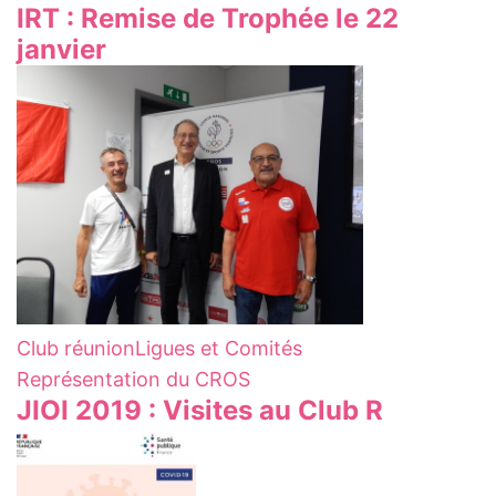
IRT : Remise de Trophée le 22
janvier
Club réunion
Ligues et Comités
Représentation du CROS
JIOI 2019 : Visites au Club R