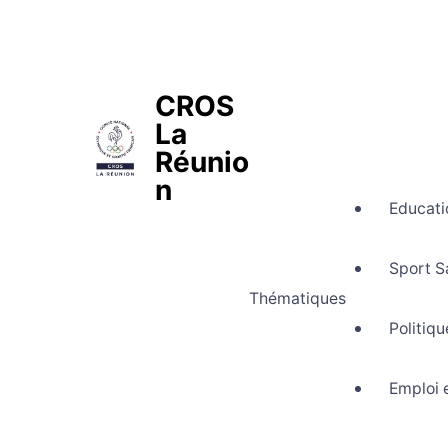
CROS
La
Réunio
n
Educati
Comité Régional Olympique et Spo
Sport S
Thématiques
Politiq
Emploi 