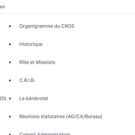
com
Organigramme du CROS
Historique
Rôle et Missions
C.R.I.B.
ROS
Le bénévolat
Réunions statutaires (AG/CA/Bureau)
Conseil Administration