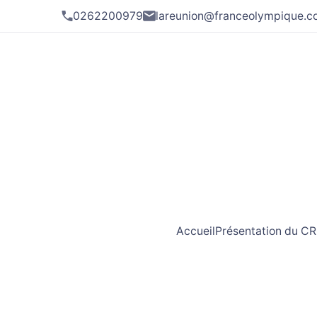
0262200979
lareunion@franceolympique.
Accueil
Présentation du C